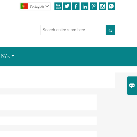







Português


 Nós
