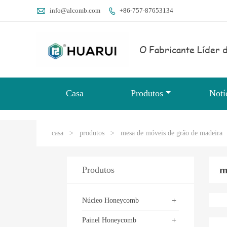

info@alcomb.com
+86-757-87653134

O Fabricante Líder d
Casa
Produtos
Notí
casa
>
produtos
>
mesa de móveis de grão de madeira
m
Produtos
+
Núcleo Honeycomb
+
Painel Honeycomb