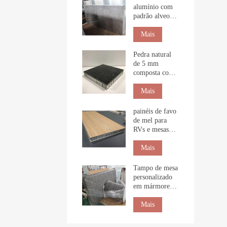
alumínio com
padrão alveolar
e textura de
pedra para
Mais
revestimento de
interiores.
Pedra natural
de 5 mm
composta com
painel alveolar
para construção
Mais
painéis de favo
de mel para
RVs e mesas
marítimas
Mais
Tampo de mesa
personalizado
em mármore
natural com
favo de mel
Mais