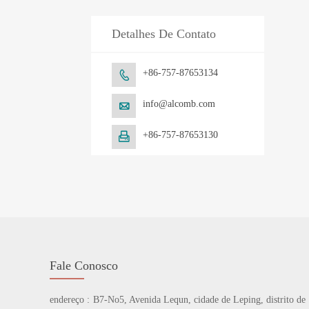
Detalhes De Contato
+86-757-87653134

info@alcomb.com

+86-757-87653130

Fale Conosco
endereço :
B7-No5, Avenida Lequn, cidade de Leping, distrito de