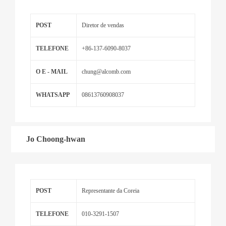
POST
Diretor de vendas
TELEFONE
+86-137-6090-8037
O E - MAIL
chung@alcomb.com
WHATSAPP
08613760908037
Jo Choong-hwan
POST
Representante da Coreia
TELEFONE
010-3291-1507