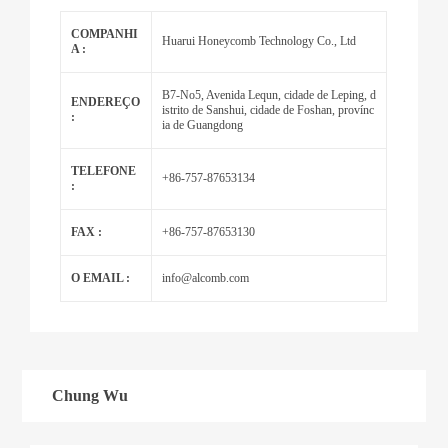
COMPANHI
Huarui Honeycomb Technology Co., Ltd
A :
B7-No5, Avenida Lequn, cidade de Leping, d
ENDEREÇO
istrito de Sanshui, cidade de Foshan, provínc
:
ia de Guangdong
TELEFONE
+86-757-87653134
:
FAX :
+86-757-87653130
O EMAIL :
info@alcomb.com
Chung Wu