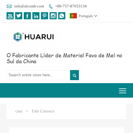

info@alcomb.com
+86-757-87653134








Português

O Fabricante Líder de Material Favo de Mel no
Sul da China

Tog
casa
>
Fale Conosco