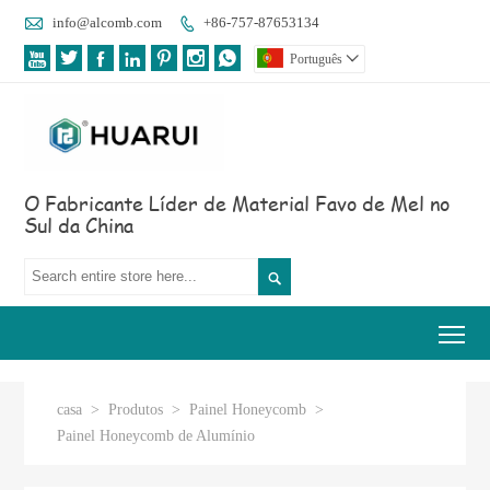

info@alcomb.com
+86-757-87653134








Português

O Fabricante Líder de Material Favo de Mel no
Sul da China

Tog
casa
>
Produtos
>
Painel Honeycomb
>
Painel Honeycomb de Alumínio