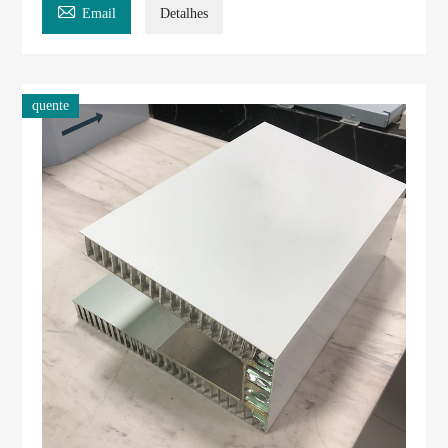

Email
Detalhes
quente