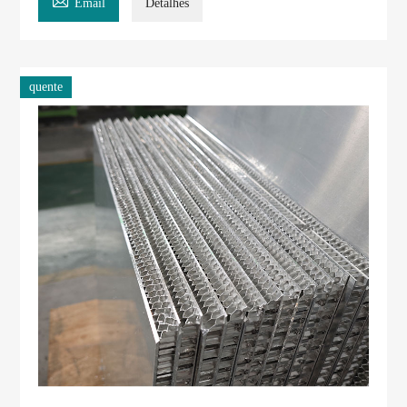

Email
Detalhes
quente