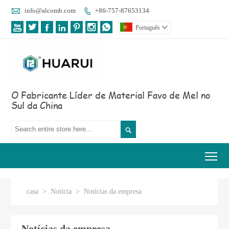

info@alcomb.com
+86-757-87653134








Português

O Fabricante Líder de Material Favo de Mel no
Sul da China

Tog
casa
>
Notícia
>
Notícias da empresa
Notícias da empresa