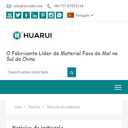

info@alcomb.com
+86-757-87653134








Português

O Fabricante Líder de Material Favo de Mel no
Sul da China

Tog
casa
>
Notícia
>
Notícias da indústria
Notícias da indústria