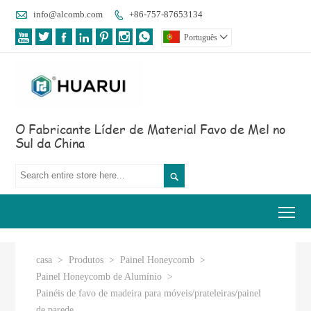

info@alcomb.com
+86-757-87653134








Português

O Fabricante Líder de Material Favo de Mel no
Sul da China

Tog
casa
>
Produtos
>
Painel Honeycomb
>
Painel Honeycomb de Alumínio
>
Painéis de favo de madeira para móveis/prateleiras/painel
de parede