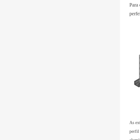
Para 
perfei
As ex
perfi