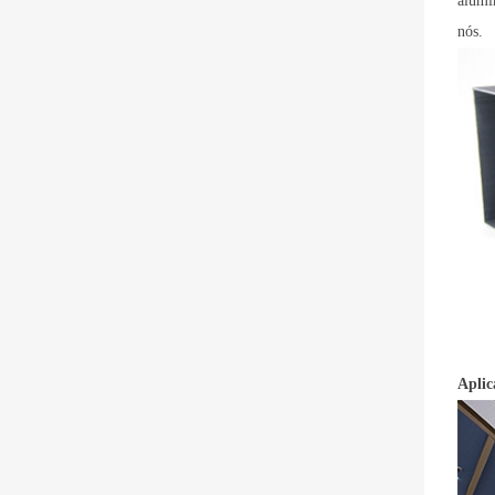
alumí
nós.
Aplic