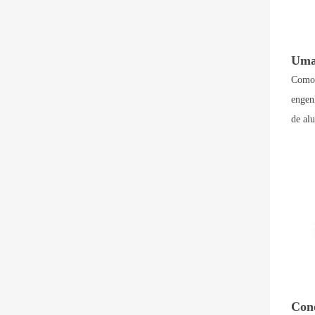
Uma
Como 
engen
de al
Cone