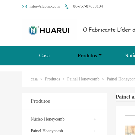

info@alcomb.com
+86-757-87653134

O Fabricante Líder d
Casa
Produtos
Notí
casa
>
Produtos
>
Painel Honeycomb
>
Painel Honeyco
Painel 
Produtos
+
Núcleo Honeycomb
+
Painel Honeycomb