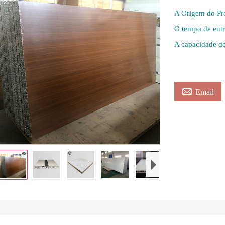
A Origem do P
O tempo de ent
A capacidade d

Email