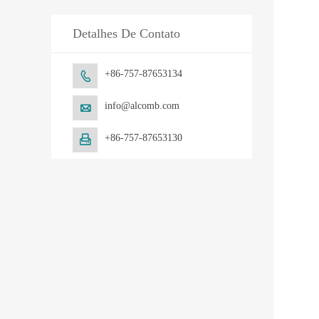
Detalhes De Contato
+86-757-87653134

info@alcomb.com

+86-757-87653130
