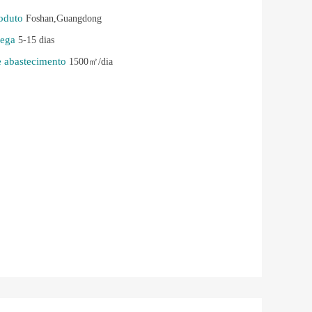
roduto
Foshan,Guangdong
rega
5-15 dias
e abastecimento
1500㎡/dia