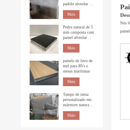
padrão alveolar e
Pai
textura de pedra
para revestimento
Mais
Desc
de interiores.
Nós f
Pedra natural de 5
painé
mm composta com
painel alveolar
para construção
Mais
painéis de favo de
mel para RVs e
mesas marítimas
Mais
Tampo de mesa
personalizado em
mármore natural
com favo de mel
Mais