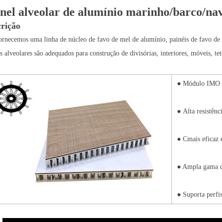
nel alveolar de alumínio marinho/barco/na
rição
ornecemos uma linha de núcleo de favo de mel de alumínio, painéis de favo de 
is alveolares são adequados para
construção de divisórias, interiores, móveis, te
●
Módulo IMO M
●
Alta resistênc
● C
mais eficaz 
● Ampla gama de
● Suporta perfis