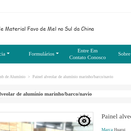
e Material Favo de Mel no Sul da China
Entre Em
cia
Formulários
Sobre
Contato Conosco
mb de Alumínio
>
Painel alveolar de alumínio marinho/barco/navio
alveolar de alumínio marinho/barco/navio
Painel alve
Marca
Huarui