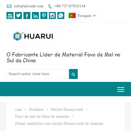

info@alcomb.com
+86-757-87653134








Português

O Fabricante Líder de Material Favo de Mel no
Sul da China

Tog
casa
>
Produtos
>
Núcleo Honeycomb
>
Favo de mel de fibra de aramida
>
Painel sanduíche com núcleo Honeycomb de aramida