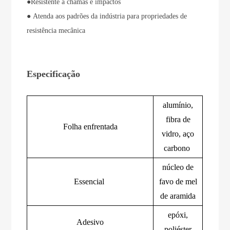
●
Resistente a chamas e impactos
●
Atenda aos padrões da indústria para propriedades de
resistência mecânica
Especificação
alumínio,
fibra de
Folha enfrentada
vidro, aço
carbono
núcleo de
Essencial
favo de mel
de aramida
epóxi,
Adesivo
poliéster