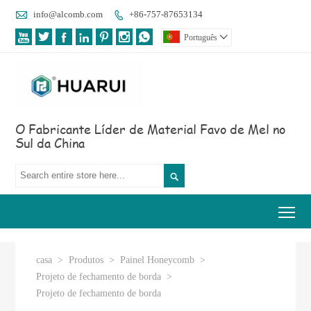

info@alcomb.com
+86-757-87653134








Português

O Fabricante Líder de Material Favo de Mel no
Sul da China

Tog
casa
>
Produtos
>
Painel Honeycomb
>
Projeto de fechamento de borda
>
Projeto de fechamento de borda