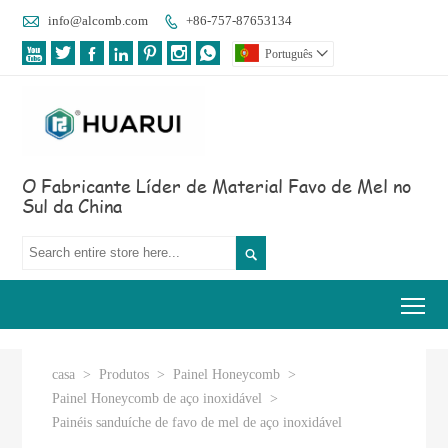

info@alcomb.com
+86-757-87653134








Português

O Fabricante Líder de Material Favo de Mel no
Sul da China

Tog
casa
>
Produtos
>
Painel Honeycomb
>
Painel Honeycomb de aço inoxidável
>
Painéis sanduíche de favo de mel de aço inoxidável