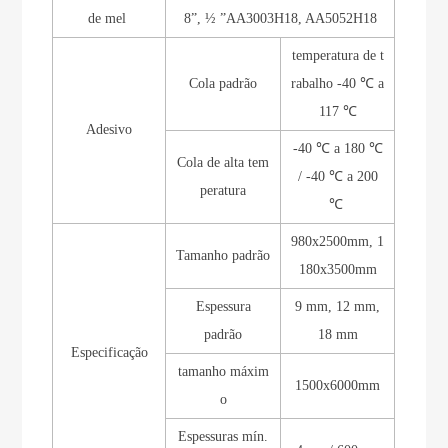
de mel
8”, ½ ”AA3003H18, AA5052H18
temperatura de t
Cola padrão
rabalho -40 ℃ a
117 ℃
Adesivo
-40 ℃ a 180 ℃
Cola de alta tem
/ -40 ℃ a 200
peratura
℃
980x2500mm, 1
Tamanho padrão
180x3500mm
Espessura
9 mm, 12 mm,
padrão
18 mm
Especificação
tamanho máxim
1500x6000mm
o
Espessuras mín.